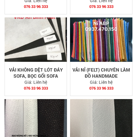
Giá:
Liên hệ
Giá:
Liên hệ
076 33 96 333
076 33 96 333
VẢI KHÔNG DỆT LÓT ĐÁY
VẢI NỈ (FELT) CHUYÊN LÀM
SOFA, BỌC GỐI SOFA
ĐỒ HANDMADE
Giá:
Liên hệ
Giá:
Liên hệ
076 33 96 333
076 33 96 333