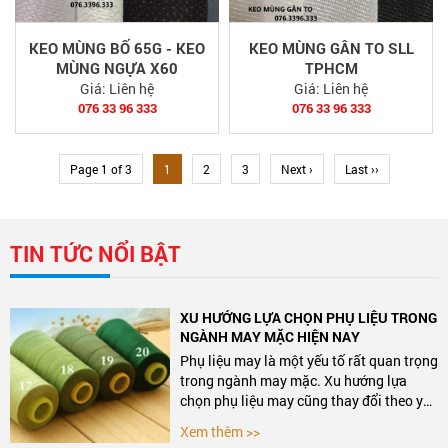
KEO MÙNG BỐ 65G - KEO
KEO MÙNG GÂN TO SLL
MÙNG NGỰA X60
TPHCM
Giá:
Liên hệ
Giá:
Liên hệ
076 33 96 333
076 33 96 333
Page 1 of 3
1
2
3
Next ›
Last ››
TIN TỨC NỔI BẬT
XU HƯỚNG LỰA CHỌN PHỤ LIỆU TRONG
NGÀNH MAY MẶC HIỆN NAY
Phụ liệu may là một yếu tố rất quan trọng
trong ngành may mặc. Xu hướng lựa
chọn phụ liệu may cũng thay đổi theo yêu
cầu của thị trường. Vậy những xu hướng
Xem thêm >>
đó là gì? Việc nắm bắt được những xu