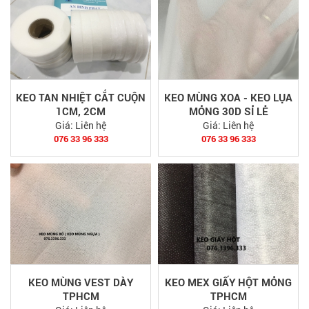
KEO TAN NHIỆT CẮT CUỘN
KEO MÙNG XOA - KEO LỤA
1CM, 2CM
MỎNG 30D SỈ LẺ
Giá:
Liên hệ
Giá:
Liên hệ
076 33 96 333
076 33 96 333
KEO MÙNG VEST DÀY
KEO MEX GIẤY HỘT MỎNG
TPHCM
TPHCM