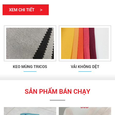
form dáng theo đúng thiết kế của sản phẩm cũng góp phần không
>
XEM CHI TIẾT
nhỏ trong may mặc thời trang.
KEO MÙNG TRICOS
VẢI KHÔNG DỆT
SẢN PHẨM BÁN CHẠY