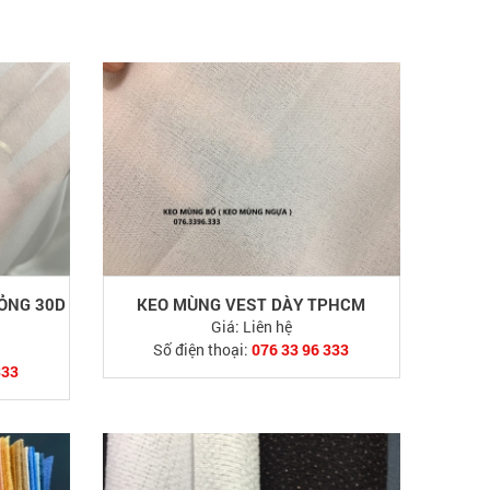
MỎNG 30D
KEO MÙNG VEST DÀY TPHCM
Giá:
Liên hệ
Số điện thoại:
076 33 96 333
333