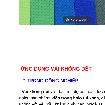
Hover to zoom
ỨNG DỤNG VẢI KHÔNG DỆT
* TRONG CÔNG NGHIỆP
-
Vải không dệt
với đặc tính độ bền cao, lực
nhiều sản phẩm:
viền trong balo túi xách
,
c
không với yêu cầu kháng cháy cao. Ngoài ra,