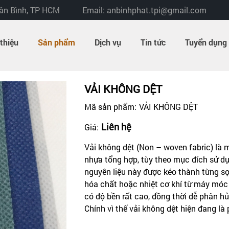
Tân Bình, TP HCM
Email: anbinhphat.tpi@gmail.com
 thiệu
Sản phẩm
Dịch vụ
Tin tức
Tuyển dụng
VẢI KHÔNG DỆT
Mã sản phẩm:
VẢI KHÔNG DỆT
Liên hệ
Giá:
Vải không dệt (Non – woven fabric) là m
nhựa tổng hợp, tùy theo mục đích sử dụ
nguyên liệu này được kéo thành từng sợi
hóa chất hoặc nhiệt cơ khí từ máy móc 
có độ bền rất cao, đồng thời dễ phân hủ
Chính vì thế vải không dệt hiện đang là 