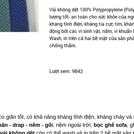
Vải không dệt 100% Polypropylene (Pol
lượng tốt- an toàn cho sức khỏe của ng
kháng tĩnh điện, kháng tia cực tím, kh
động bởi các vi sinh vật, nấm, vi khuẩn 
Wash, in trên cả hai bề mặt của sản p
chống thấm.
Lượt xem:
9842
 co giãn tốt, có khả năng kháng tĩnh điện, kháng cháy v
hăn - drap - nêm - gối
, nệm ngoài trời,
bọc ghế sofa
, g
vải không dệt
còn có thể wash và in trên 2 bề mặt sản