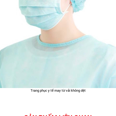
Trang phục y tế may từ vải không dệt