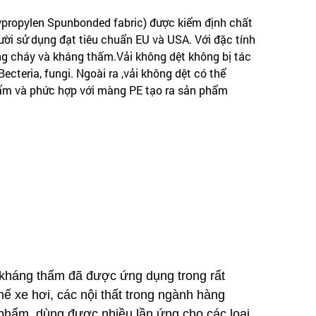
ypropylen Spunbonded fabric) được kiểm định chất
ười sử dụng đạt tiêu chuẩn EU và USA. Với đặc tính
áng cháy và kháng thấm.Vải không dệt không bị tác
Becteria, fungi. Ngoài ra ,vải không dệt có thể
hẩm và phức hợp với màng PE tạo ra sản phẩm
à kháng thấm đã được ứng dụng trong rất
hế xe hơi, các nội thất trong ngành hàng
 phẩm, dùng được nhiều lần ứng cho các loại