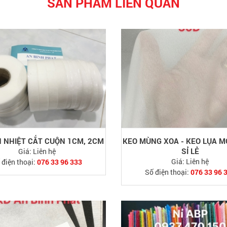
SẢN PHẨM LIÊN QUAN
N NHIỆT CẮT CUỘN 1CM, 2CM
KEO MÙNG XOA - KEO LỤA 
SỈ LẺ
Giá:
Liên hệ
Giá:
Liên hệ
 điện thoại:
076 33 96 333
Số điện thoại:
076 33 96 