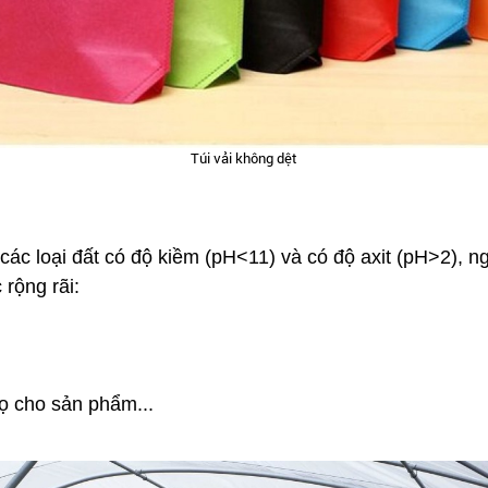
Túi vải không dệt
c loại đất có độ kiềm (pH<11) và có độ axit (pH>2), ng
rộng rãi:
ọ cho sản phẩm...