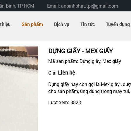
Tân Bình, TP HCM
Email: anbinhphat.tpi@gmail.com
 thiệu
Sản phẩm
Dịch vụ
Tin tức
Tuyển dụng
DỰNG GIẤY - MEX GIẤY
Mã sản phẩm:
Dựng giấy, Mex giấy
Liên hệ
Giá:
Dựng giấy hay còn gọi là Mex giấy , đ
cho sản phẩm, ứng dụng trong may túi, v
Lượt xem:
3823