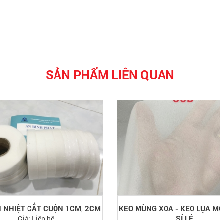
SẢN PHẨM LIÊN QUAN
N NHIỆT CẮT CUỘN 1CM, 2CM
KEO MÙNG XOA - KEO LỤA 
SỈ LẺ
Giá:
Liên hệ