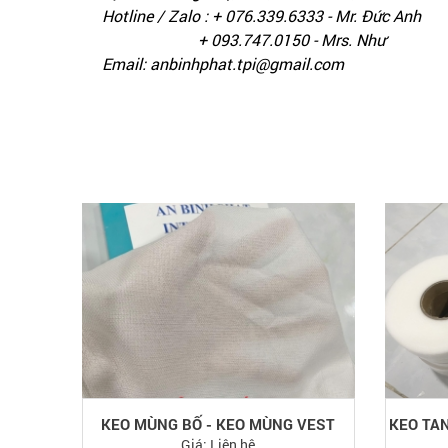
Hotline / Zalo : + 076.339.6333 - Mr. Đức Anh
+ 093.747.0150 - Mrs. Như
Email: anbinhphat.tpi@gmail.com
KEO MÙNG BỐ - KEO MÙNG VEST
KEO TA
Giá:
Liên hệ